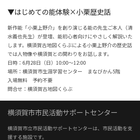
▼はじめての能体験×小栗歴史話
新作能「小栗上野介」を創り演じる能の先生ご本人（清
水義也先生）が登壇、能初心者向けにやさしく解説いた
します。横須賀古地図くらぶによる小栗上野介の歴史話
では人物像や横須賀との関わりをお話します。
日時：6月28日（日）10:00～12:00
場所：横須賀市生涯学習センター まなびかん5階
入場無料 予約不要
問合せ：横須賀古地図くらぶ
横須賀市市民活動サポートセンター
横須賀市立市民活動サポートセンターは、市民活動を支
援する施設です。