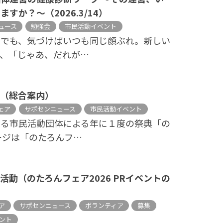
すか？～（2026.3/14）
ュース
勉強会
市民活動イベント
。でも、気づけばいつも同じ顔ぶれ。新しい
、「じゃあ、だれが…
６（総合案内）
ェア
サポセンニュース
市民活動イベント
する市民活動団体による年に１度の祭典「の
ージは「のたろんフ…
動（のたろんフェア2026 PRイベントの
ア
サポセンニュース
ボランティア
募集
ント