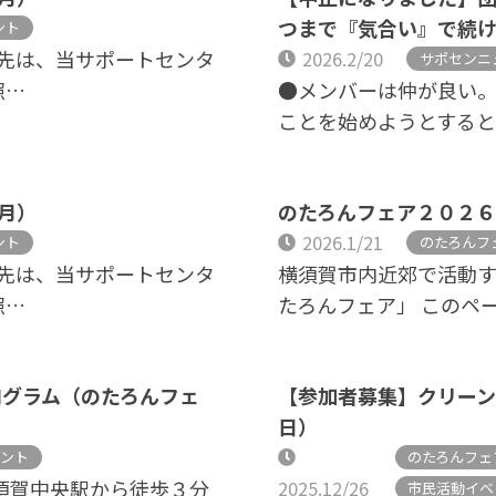
つまで『気合い』で続けま
ント
先は、当サポートセンタ
2026.2/20
サポセンニ
照…
●メンバーは仲が良い
ことを始めようとすると
2月）
のたろんフェア２０２
2026.1/21
ント
のたろんフ
先は、当サポートセンタ
横須賀市内近郊で活動
照…
たろんフェア」 このペ
プログラム（のたろんフェ
【参加者募集】クリーン活
日）
ベント
のたろんフェ
横須賀中央駅から徒歩３分
2025.12/26
市民活動イベ