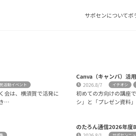
サポセンについて
ボ
Canva（キャンバ）活用講
2026.8/7
民活動イベント
イチオシ
く会は、横須賀で活発に
初めての方向けの講座です
き…
シ」と「プレゼン資料」
のたろん通信2026年度
2026.8/1
集
サポセンニュ