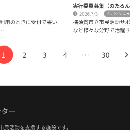
実行委員募集（のたろん
2026.7/3
サポセンニュ
設利用のときに受付で書い
横須賀市立市民活動サ
…
など様々な分野で活躍
1
2
3
4
…
30
ンター
市民活動を支援する施設です。