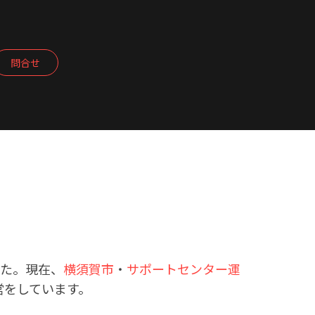
問合せ
した。現在、
横須賀市
・
サポートセンター運
営をしています。