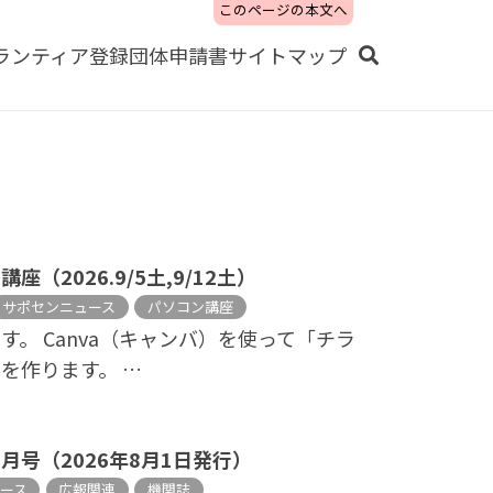
このページの本文へ
ランティア
登録団体
申請書
サイトマップ
座（2026.9/5土,9/12土）
サポセンニュース
パソコン講座
。 Canva（キャンバ）を使って「チラ
を作ります。 …
8月号（2026年8月1日発行）
ース
広報関連
機関誌