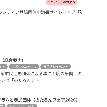
このページの本文へ
ランティア
登録団体
申請書
サイトマップ
６（総合案内）
ェア
サポセンニュース
市民活動イベント
する市民活動団体による年に１度の祭典「の
ージは「のたろんフ…
グラムと参加団体（のたろんフェア2026）
ア
サポセンニュース