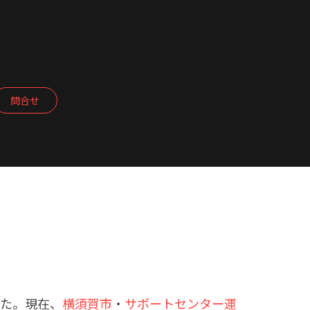
問合せ
した。現在、
横須賀市
・
サポートセンター運