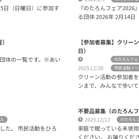
15日（日曜日）に参加す
『のたろんフェア2026
る団体 2026年 2月14
覧）
【参加者募集】クリーン活
日）
る団体の一覧です。※あい
のたろんフェ
2025.12/26
市民活動イベ
クリーン活動の参加者を
ンまで、みんなで歩いて
不要品募集（のたろんフェ
2025.12/12
ス
のたろん
ました。 市民活動をひろ
家庭で眠っている未使
ください。 お譲りくだ