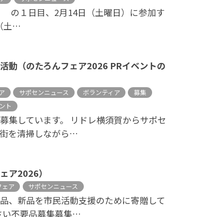
』 の１日目、2月14日（土曜日）に参加す
日（土…
動（のたろんフェア2026 PRイベントの
ア
サポセンニュース
ボランティア
募集
ント
募集しています。 リドレ横須賀からサポセ
街を清掃しながら…
ア2026）
フェア
サポセンニュース
用品、新品を市民活動支援のために寄贈して
さい不要品募集募集…