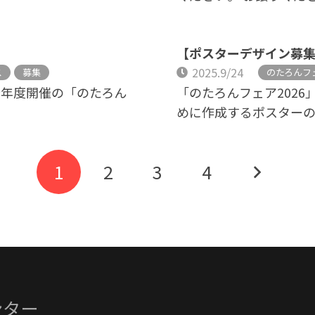
）
【ポスターデザイン募集
2025.9/24
ス
募集
のたろんフ
 今年度開催の「のたろん
「のたろんフェア202
めに作成するポスター
1
2
3
4
ンター