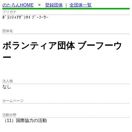
のたろんHOME
>
登録団体
｜
全団体一覧
フリガナ
ﾎﾞﾗﾝﾃｨｱﾀﾞﾝﾀｲ ﾌﾞｰﾌｰｳｰ
団体名
ボランティア団体 ブーフーウ
ー
法人格
なし
ホームページ
活動分野
（11）国際協力の活動