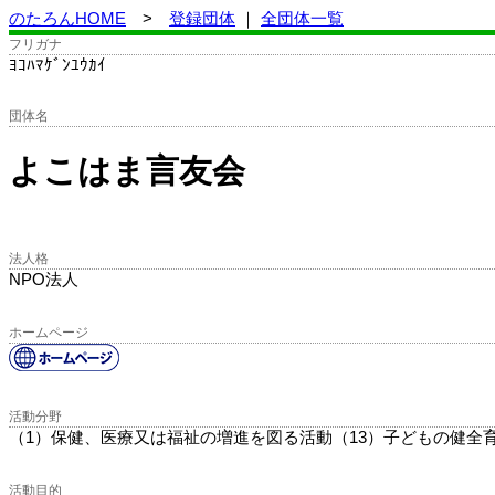
のたろんHOME
>
登録団体
｜
全団体一覧
フリガナ
ﾖｺﾊﾏｹﾞﾝﾕｳｶｲ
団体名
よこはま言友会
法人格
NPO法人
ホームページ
活動分野
（1）保健、医療又は福祉の増進を図る活動（13）子どもの健全
活動目的