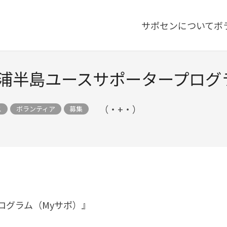
サポセンについて
ボ
】三浦半島ユースサポータープログ
（・+・）
ス
ボランティア
募集
ログラム（Myサポ）』